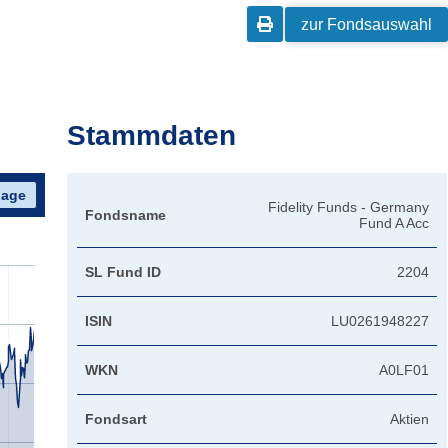

zur Fondsauswahl
Stammdaten
Fidelity Funds - Germany
Fondsname
Fund A Acc
SL Fund ID
2204
ISIN
LU0261948227
WKN
A0LF01
Fondsart
Aktien