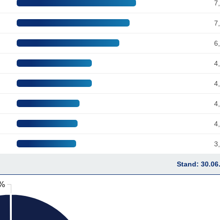
7
7
6
4
4
4
4
3
Stand: 30.06
 %