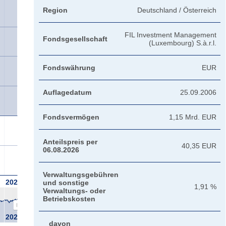
Region
Deutschland / Österreich
FIL Investment Management
Fondsgesellschaft
(Luxembourg) S.à.r.l.
Fondswährung
EUR
Auflagedatum
25.09.2006
Fondsvermögen
1,15 Mrd. EUR
Anteilspreis per
40,35 EUR
06.08.2026
Verwaltungsgebühren
2026
und sonstige
1,91 %
Verwaltungs- oder
Betriebskosten
2026
davon