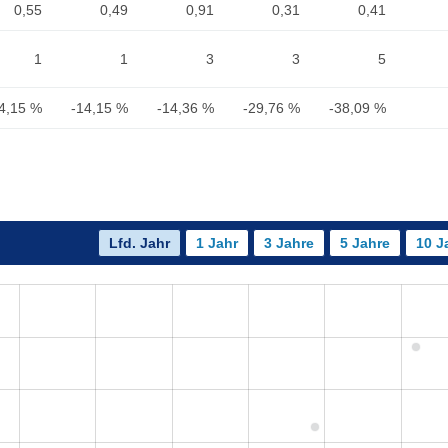
0,55
0,49
0,91
0,31
0,41
1
1
3
3
5
4,15 %
-14,15 %
-14,36 %
-29,76 %
-38,09 %
Lfd. Jahr
1 Jahr
3 Jahre
5 Jahre
10 J