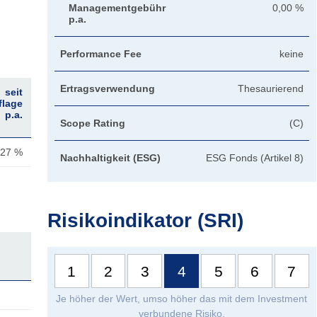
Managementgebühr
0,00 %
p.a.
Performance Fee
keine
Ertragsverwendung
Thesaurierend
seit
flage
p.a.
Scope Rating
(C)
,27 %
Nachhaltigkeit (ESG)
ESG Fonds (Artikel 8)
Risikoindikator (SRI)
seit
1
2
3
4
5
6
7
Je höher der Wert, umso höher das mit dem Investment
verbundene Risiko.