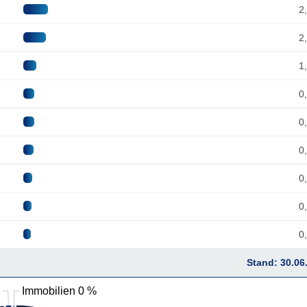
2
2
1
0
0
0
0
0
0
Stand: 30.06
Immobilien 0 %