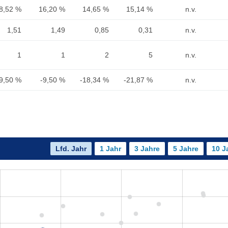
8,52 %
16,20 %
14,65 %
15,14 %
n.v.
1,51
1,49
0,85
0,31
n.v.
1
1
2
5
n.v.
9,50 %
-9,50 %
-18,34 %
-21,87 %
n.v.
Lfd. Jahr
1 Jahr
3 Jahre
5 Jahre
10 J