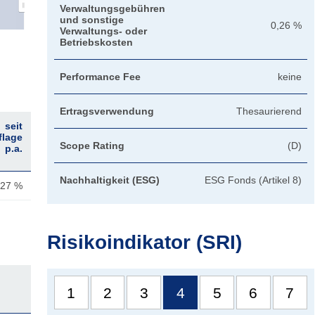
Verwaltungsgebühren
und sonstige
0,26 %
Verwaltungs- oder
Betriebskosten
Performance Fee
keine
Ertragsverwendung
Thesaurierend
seit
flage
Scope Rating
(D)
p.a.
Nachhaltigkeit (ESG)
ESG Fonds (Artikel 8)
,27 %
Risikoindikator (SRI)
seit
1
2
3
4
5
6
7