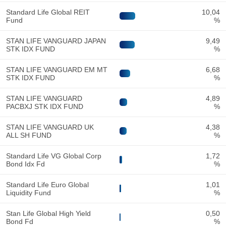
Standard Life Global REIT
10,04
Fund
%
STAN LIFE VANGUARD JAPAN
9,49
STK IDX FUND
%
STAN LIFE VANGUARD EM MT
6,68
STK IDX FUND
%
STAN LIFE VANGUARD
4,89
PACBXJ STK IDX FUND
%
STAN LIFE VANGUARD UK
4,38
ALL SH FUND
%
Standard Life VG Global Corp
1,72
Bond Idx Fd
%
Standard Life Euro Global
1,01
Liquidity Fund
%
Stan Life Global High Yield
0,50
Bond Fd
%