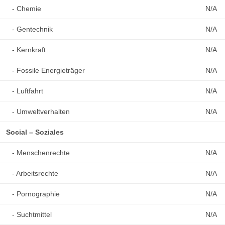
- Chemie
N/A
- Gentechnik
N/A
- Kernkraft
N/A
- Fossile Energieträger
N/A
- Luftfahrt
N/A
- Umweltverhalten
N/A
Social – Soziales
- Menschenrechte
N/A
- Arbeitsrechte
N/A
- Pornographie
N/A
- Suchtmittel
N/A