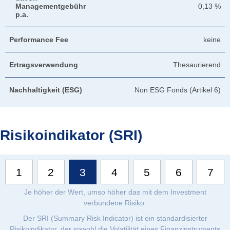
Managementgebühr
0,13 %
p.a.
Performance Fee
keine
Ertragsverwendung
Thesaurierend
Nachhaltigkeit (ESG)
Non ESG Fonds (Artikel 6)
Risikoindikator (SRI)
1
2
3
4
5
6
7
Je höher der Wert, umso höher das mit dem Investment
verbundene Risiko.
Der SRI (Summary Risk Indicator) ist ein standardisierter
Risikoindikator, der sowohl die Volatilität eines Finanzinstruments