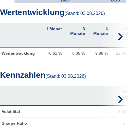
2020
2025
Wertentwicklung
(Stand: 03.08.2026)
1 Monat
3
6
Lf
Monate
Monate
Jah
Wertentwicklung
-0,61 %
6,05 %
9,88 %
12,49 
Kennzahlen
(Stand: 03.08.2026)
1 Monat
3
6
Lf
Monate
Monate
Jah
Volatilität
9,34 
Sharpe Ratio
2,