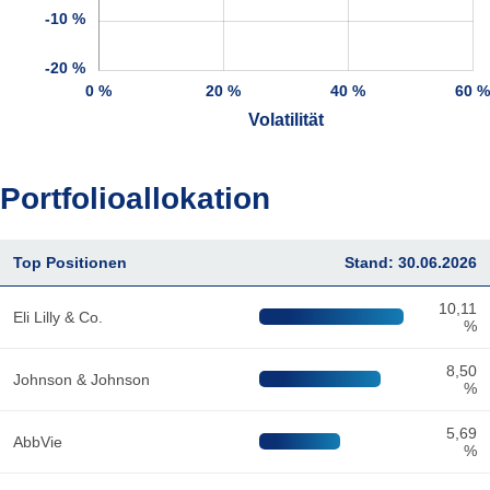
-10 %
-20 %
0 %
20 %
40 %
60 
Volatilität
Portfolioallokation
Top Positionen
Stand: 30.06.2026
10,11
Eli Lilly & Co.
%
8,50
Johnson & Johnson
%
5,69
AbbVie
%