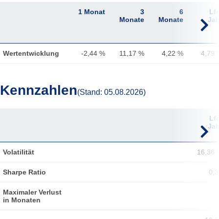
1 Monat
3
6
Lf
Monate
Monate
Jah
Wertentwicklung
-2,44 %
11,17 %
4,22 %
4,79 
Kennzahlen
(Stand: 05.08.2026)
1 Monat
3
6
Lf
Monate
Monate
Jah
Volatilität
16,36 
Sharpe Ratio
0,3
Maximaler Verlust
in Monaten