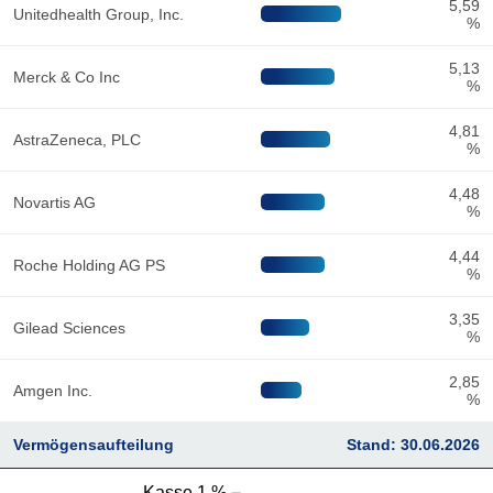
5,59
Unitedhealth Group, Inc.
%
5,13
Merck & Co Inc
%
4,81
AstraZeneca, PLC
%
4,48
Novartis AG
%
4,44
Roche Holding AG PS
%
3,35
Gilead Sciences
%
2,85
Amgen Inc.
%
Vermögensaufteilung
Stand: 30.06.2026
Kasse 1 %