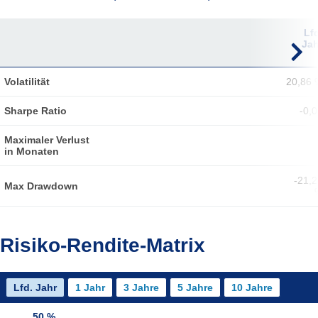
1 Monat
3
6
Lf
Monate
Monate
Jah
Volatilität
20,86 
Sharpe Ratio
-0,
Maximaler Verlust
in Monaten
-21,
Max Drawdown
Risiko-Rendite-Matrix
Lfd. Jahr
1 Jahr
3 Jahre
5 Jahre
10 Jahre
50 %