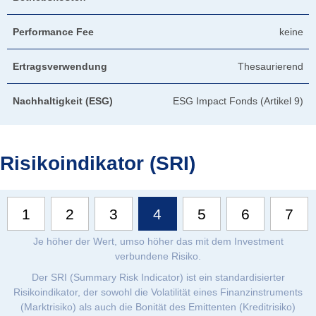
Performance Fee
keine
Ertragsverwendung
Thesaurierend
Nachhaltigkeit (ESG)
ESG Impact Fonds (Artikel 9)
Risikoindikator (SRI)
1
2
3
4
5
6
7
Je höher der Wert, umso höher das mit dem Investment
verbundene Risiko.
Der SRI (Summary Risk Indicator) ist ein standardisierter
Risikoindikator, der sowohl die Volatilität eines Finanzinstruments
(Marktrisiko) als auch die Bonität des Emittenten (Kreditrisiko)