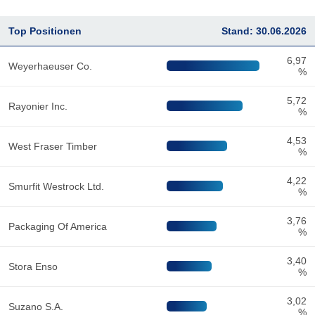
Top Positionen
Stand: 30.06.2026
6,97
Weyerhaeuser Co.
%
5,72
Rayonier Inc.
%
4,53
West Fraser Timber
%
4,22
Smurfit Westrock Ltd.
%
3,76
Packaging Of America
%
3,40
Stora Enso
%
3,02
Suzano S.A.
%