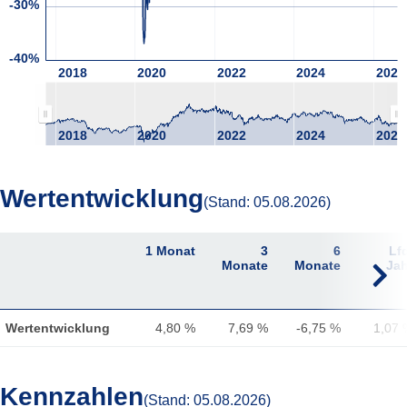
-30%
-40%
2018
2020
2022
2024
2026
2018
2020
2022
2024
2026
Wertentwicklung
(Stand: 05.08.2026)
1 Monat
3
6
Lf
Monate
Monate
Jah
Wertentwicklung
4,80 %
7,69 %
-6,75 %
1,07 
Kennzahlen
(Stand: 05.08.2026)