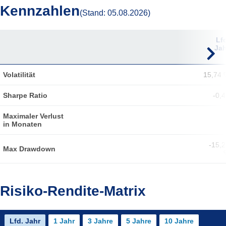
Kennzahlen
(Stand: 05.08.2026)
1 Monat
3
6
Lf
Monate
Monate
Jah
Volatilität
15,74 
Sharpe Ratio
-0,
Maximaler Verlust
in Monaten
-15,
Max Drawdown
Risiko-Rendite-Matrix
Lfd. Jahr
1 Jahr
3 Jahre
5 Jahre
10 Jahre