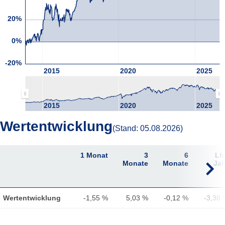
20%
0%
-20%
2015
2020
2025
2015
2020
2025
Wertentwicklung
(Stand: 05.08.2026)
1 Monat
3
6
Lf
Monate
Monate
Jah
Wertentwicklung
-1,55 %
5,03 %
-0,12 %
-3,38 