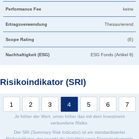
Performance Fee
keine
Ertragsverwendung
Thesaurierend
Scope Rating
(E)
Nachhaltigkeit (ESG)
ESG Fonds (Artikel 8)
Risikoindikator (SRI)
1
2
3
4
5
6
7
Je höher der Wert, umso höher das mit dem Investment
verbundene Risiko.
Der SRI (Summary Risk Indicator) ist ein standardisierter
Risikoindikator, der sowohl die Volatilität eines Finanzinstruments