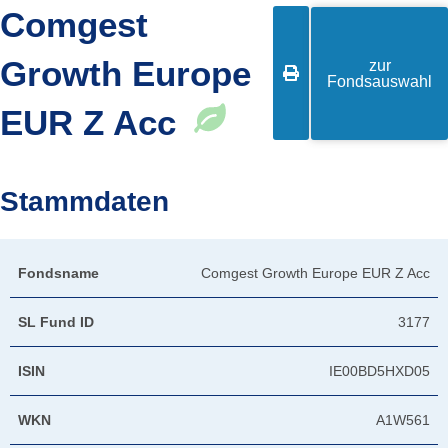
Comgest
Growth Europe
zur

Fondsauswahl
EUR Z Acc
Stammdaten
Fondsname
Comgest Growth Europe EUR Z Acc
SL Fund ID
3177
ISIN
IE00BD5HXD05
WKN
A1W561